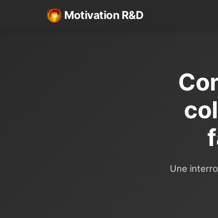
Motivation R&D
Com
co
f
Une interr