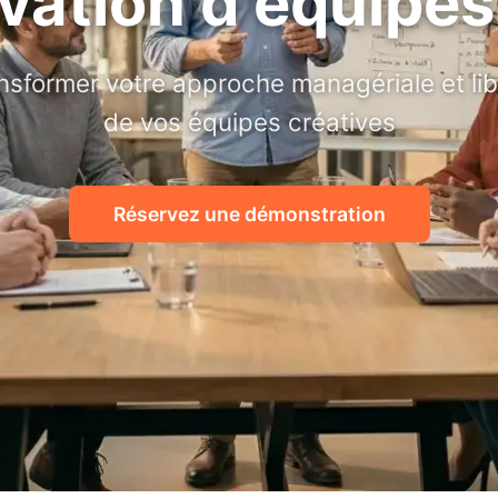
vation d'équipe
ansformer votre approche managériale et libé
de vos équipes créatives
Réservez une démonstration