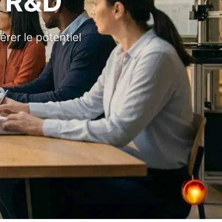
s R&D
rer le potentiel