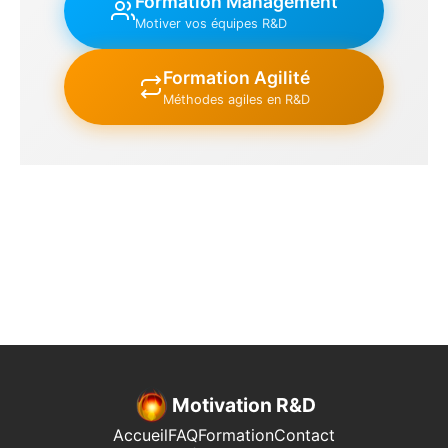
Formation Management
Motiver vos équipes R&D
Formation Agilité
Méthodes agiles en R&D
Motivation R&D
Accueil
FAQ
Formation
Contact