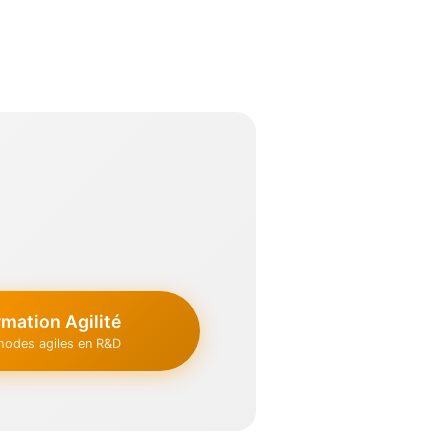
mation Agilité
hodes agiles en R&D