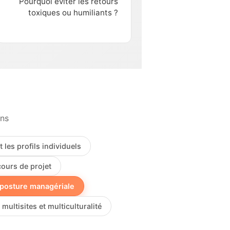
Pourquoi éviter les retours
toxiques ou humiliants ?
ons
t les profils individuels
cours de projet
posture managériale
 multisites et multiculturalité