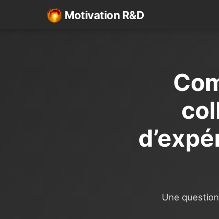
Motivation R&D
Com
col
d’expé
Une question 