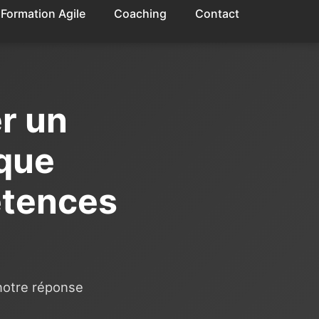
Formation Agile
Coaching
Contact
r un
nque
étences
 notre réponse