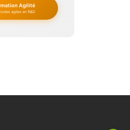
mation Agilité
hodes agiles en R&D