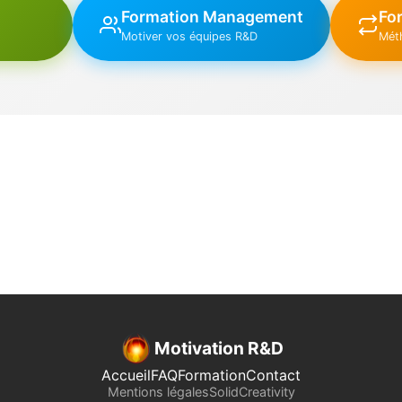
Formation Management
For
Motiver vos équipes R&D
Mét
Motivation R&D
Accueil
FAQ
Formation
Contact
Mentions légales
SolidCreativity