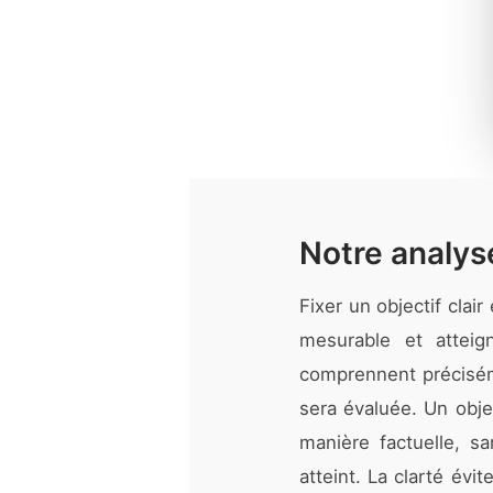
Notre analyse
Fixer un objectif clai
mesurable et atteig
comprennent préciséme
sera évaluée. Un object
manière factuelle, sa
atteint. La clarté évit