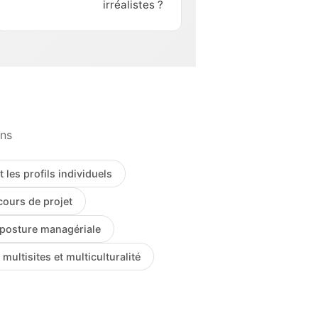
irréalistes ?
ons
t les profils individuels
cours de projet
posture managériale
 multisites et multiculturalité